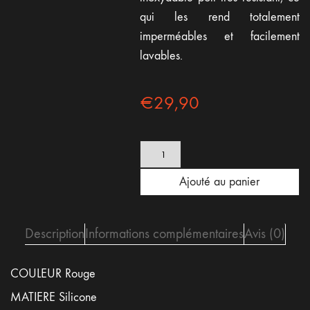
qui les rend totalement
imperméables et facilement
lavables.
€
29,90
quantité
de
Silicon
Ajouté au panier
rouge
22mm
-
démontage
Description
Informations complémentaires
Avis (0)
rapide
COULEUR Rouge
MATIERE Silicone