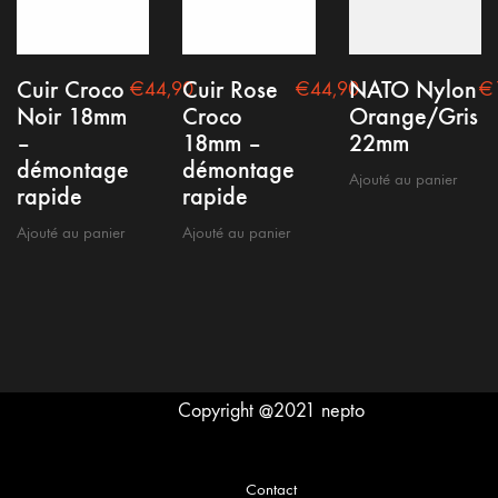
Conditions générales
Cuir Croco
Cuir Rose
NATO Nylon
€
44,90
€
44,90
€
Noir 18mm
Croco
Orange/Gris
Mention Légale
–
18mm –
22mm
Politique de confidentialité
démontage
démontage
Ajouté au panier
rapide
rapide
Ajouté au panier
Ajouté au panier
Copyright @2021 nepto
English
(
Anglais
)
Français
Contact