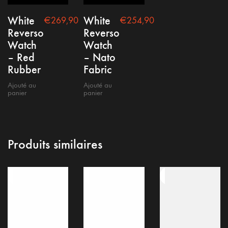
White
White
€
269,90
€
254,90
Reverso
Reverso
Watch
Watch
– Red
– Nato
Rubber
Fabric
Ajouté au
Ajouté au
panier
panier
Produits similaires