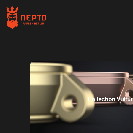
Collection femm
Le concept de la montre Vultura est représen
extraordinaire et un design révo
Collection Vultu
Montres