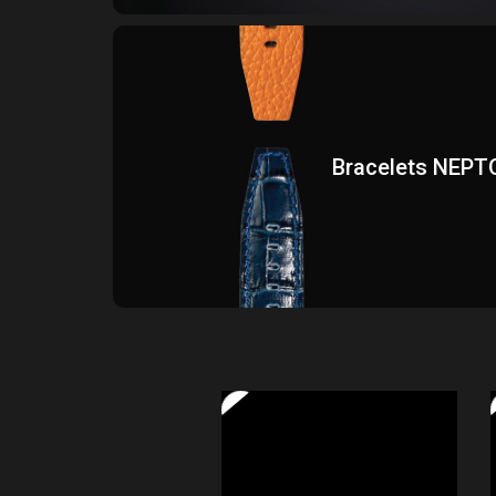
Bracelets NEPT
Fabriqué en Italie. De 18 mm à 22 mm. D
proposons des bracelets authentiques de haut
Bracelets NEPT
caoutchouc, tissu nato, nous vous laiss
Bracelets