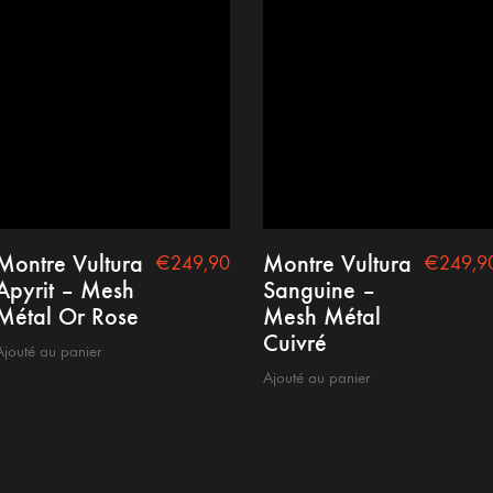
Conditions générales
Mention Légale
Politique de confidentialité
Montre Vultura
Montre Vultura
€
249,90
€
249,9
Apyrit – Mesh
Sanguine –
Métal Or Rose
Mesh Métal
Cuivré
Ajouté au panier
Ajouté au panier
Copyright @2021 nepto