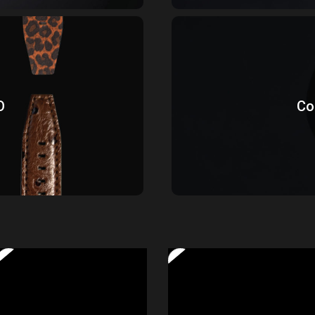
O
Co
émontage rapide. Nous
Un cadran en impression
es qualités. Cuir, métal,
conçues pour 
O
Co
ons choisir le bon…