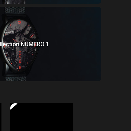
llection NUMERO 1
 3D et en relief, des aiguilles spécialement
vous donner l’heure avec élégance.
llection NUMERO 1
Montres