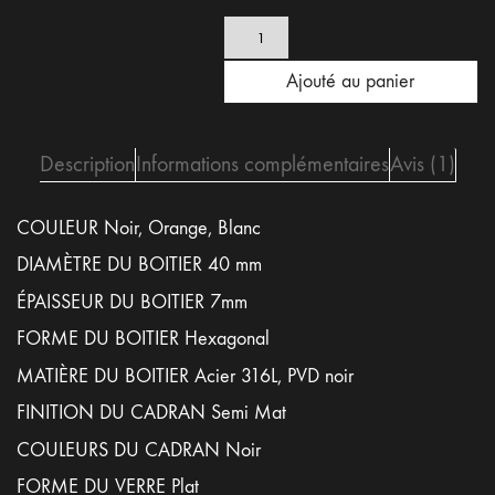
quantité
de
Montre
Ajouté au panier
Black
Reverso
-
Cuir
Description
Informations complémentaires
Avis (1)
Noir
Trafforato
COULEUR Noir, Orange, Blanc
DIAMÈTRE DU BOITIER 40 mm
ÉPAISSEUR DU BOITIER 7mm
FORME DU BOITIER Hexagonal
MATIÈRE DU BOITIER Acier 316L, PVD noir
FINITION DU CADRAN Semi Mat
COULEURS DU CADRAN Noir
FORME DU VERRE Plat