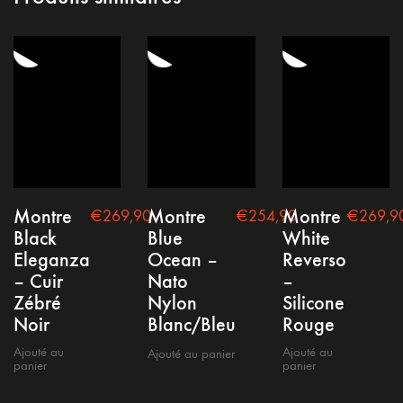
Conditions générales
Mention Légale
Politique de confidentialité
Montre
Montre
Montre
€
269,90
€
254,90
€
269,9
Black
Blue
White
Eleganza
Ocean –
Reverso
– Cuir
Nato
–
Zébré
Nylon
Silicone
Noir
Blanc/Bleu
Rouge
Copyright @2021 nepto
Ajouté au
Ajouté au
Ajouté au panier
panier
panier
Contact