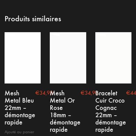
Produits similaires
Conditions générales
Mention Légale
Politique de confidentialité
Mesh
Mesh
Bracelet
€
34,90
€
34,90
€
44
Metal Bleu
Metal Or
Cuir Croco
22mm –
Rose
Cognac
démontage
18mm –
22mm –
rapide
démontage
démontage
rapide
rapide
Ajouté au panier