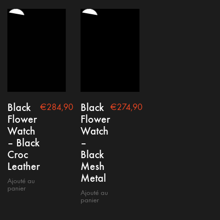
Black
Black
€
284,90
€
274,90
Flower
Flower
Watch
Watch
– Black
–
Croc
Black
Leather
Mesh
Metal
Ajouté au
panier
Ajouté au
panier