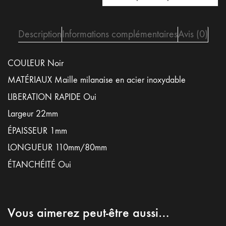
Noir
18mm
-
Description
Informations complémentaires
Avis (0)
démontage
rapide
COULEUR Noir
MATÉRIAUX Maille milanaise en acier inoxydable
LIBERATION RAPIDE Oui
Largeur 22mm
ÉPAISSEUR 1mm
LONGUEUR 110mm/80mm
ÉTANCHÉITÉ Oui
Vous aimerez peut-être aussi…