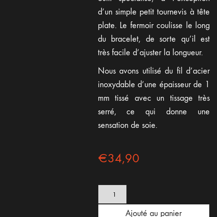
d’un simple petit tournevis à tête
plate. Le fermoir coulisse le long
du bracelet, de sorte qu’il est
très facile d’ajuster la longueur.
Nous avons utilisé du fil d’acier
inoxydable d’une épaisseur de 1
mm tissé avec un tissage très
serré, ce qui donne une
sensation de soie.
€
34,90
quantité
de
Mesh
Ajouté au panier
Métal