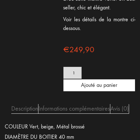
seller, chic et élégant.
Voir les détails de la montre ci-
dessous.
€
249,90
quantité
de
Montre
Ajouté au panier
Green
Spectra
-
Daim
Description
Informations complémentaires
Avis (0)
Patagonia
écru
COULEUR Vert, beige, Métal brossé
DIAMÈTRE DU BOITIER 40 mm