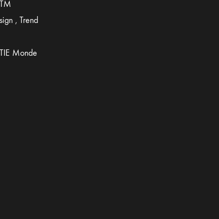
ATM
ign , Trend
TIE Monde