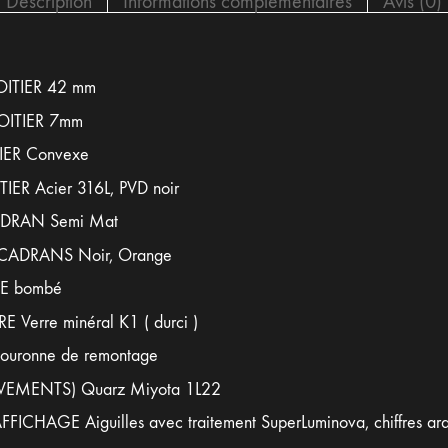
Description
Informations complémentaires
Avis (0)
ITIER 42 mm
OITIER 7mm
ER Convexe
ER Acier 316L, PVD noir
ADRAN Semi Mat
CADRANS Noir, Orange
E bombé
 Verre minéral K1 ( durci )
ronne de remontage
EMENTS) Quarz Miyota 1L22
FICHAGE Aiguilles avec traitement SuperLuminova, chiffres ar