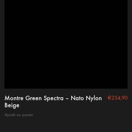
Conditions générales
Mention Légale
Politique de confidentialité
Copyright @2021 nepto
Montre Green Spectra – Nato Nylon
€
254,90
Beige
Ajouté au panier
Contact
FAQ