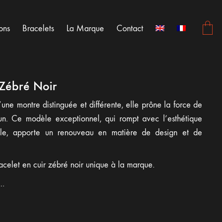
ons
Bracelets
La Marque
Contact
 Zébré Noir
une montre distinguée et différente, elle prône la force de
un. Ce modèle exceptionnel, qui rompt avec l’esthétique
elle, apporte un renouveau en matière de design et de
celet en cuir zébré noir unique à la marque.
s…