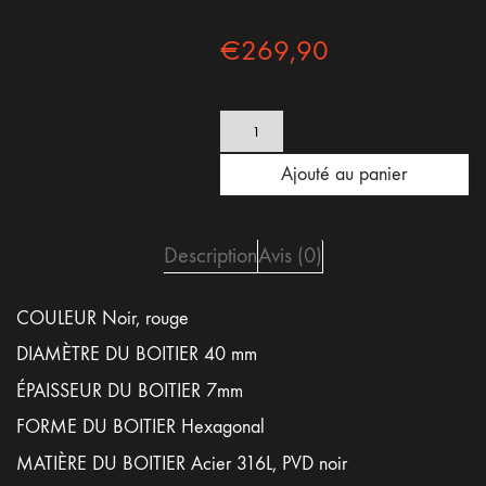
€
269,90
quantité
de
Montre
Ajouté au panier
Black
Eleganza
-
Silicone
Description
Avis (0)
Noir
COULEUR Noir, rouge
DIAMÈTRE DU BOITIER 40 mm
ÉPAISSEUR DU BOITIER 7mm
FORME DU BOITIER Hexagonal
MATIÈRE DU BOITIER Acier 316L, PVD noir