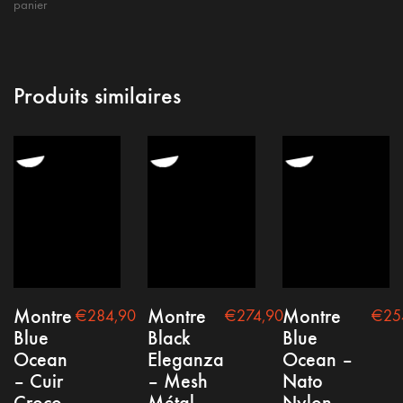
panier
Produits similaires
Montre
Montre
Montre
€
284,90
€
274,90
€
25
Conditions générales
Blue
Black
Blue
Mention Légale
Ocean
Eleganza
Ocean –
– Cuir
– Mesh
Nato
Politique de confidentialité
Croco
Métal
Nylon